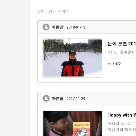
전체 3 건 - 1 페이지
마른땅
2018-01-13
눈이 오면 201
2018, 1월예
3,472
마른땅
2017-11-29
Happy with 
게시일: 2012.
자신만의 책도 내