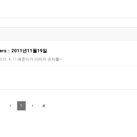
fun
We are
fun fun fun....family
rs :: 2011년11월19일
13. 4. 11.예준이가 30까지 숫자를~
1