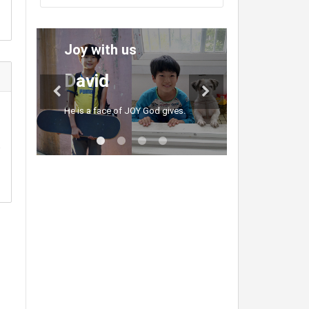
Joy with us
What a b
Woman
David
Angel
He is a face of JOY God gives.
Very BBBBest