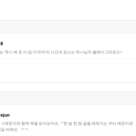
8
준이는 역시 예.준.이.답.다!우리의 시간과 장소는 하나님의 플레이그라운드!!
Yejun
 11. 4.예준이와 함께 책을 읽어보아요..^^한 땀 한 땀 글을 배워가는 우리 예준이곧
길 바래요...ㅋㅋ