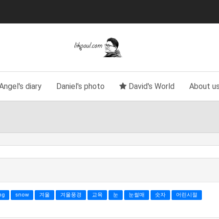
Angel's diary
Daniel's photo
David's World
About u
ng
snow
겨울
겨울풍경
교육
눈
눈썰매
숫자
어린시절