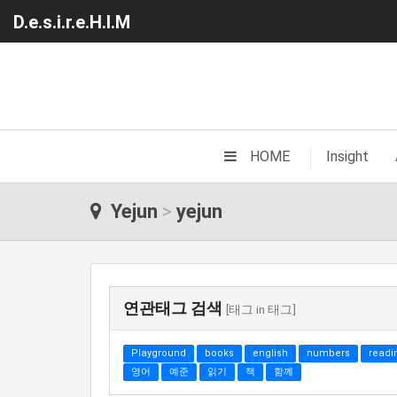
D.e.s.i.r.e.H.I.M
|
HOME
Insight
Yejun
>
yejun
연관태그 검색
[태그 in 태그]
Playground
books
english
numbers
readi
영어
예준
읽기
책
함께