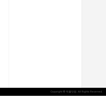
Copyright
© 릭폴닷컴. All Rights Reserved.