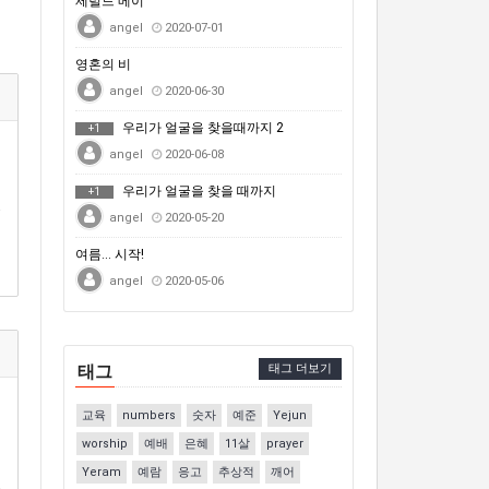
제럴드 메이
angel
2020-07-01
영혼의 비
angel
2020-06-30
우리가 얼굴을 찾을때까지 2
+1
angel
2020-06-08
우리가 얼굴을 찾을 때까지
+1
angel
2020-05-20
여름... 시작!
angel
2020-05-06
태그
태그 더보기
교육
numbers
숫자
예준
Yejun
worship
예배
은혜
11살
prayer
Yeram
예람
응고
추상적
깨어