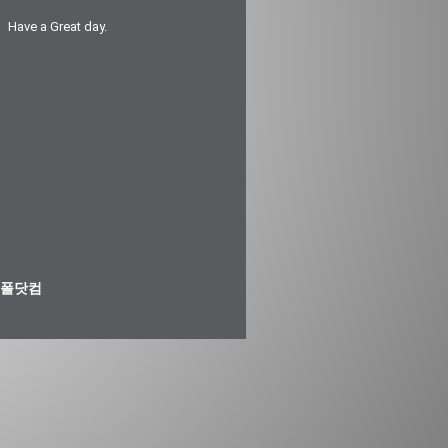
Have a Great day.
폴닷컴